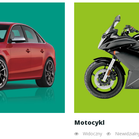
Motocykl
Widoczny
Niewidzialn