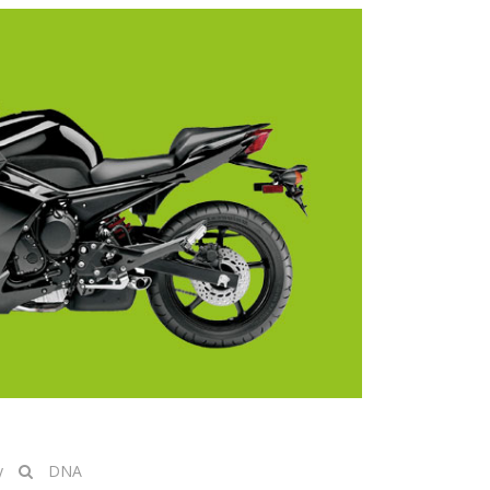
y
DNA