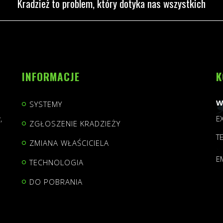
Kradzież to problem, który dotyka nas wszystkich
INFORMACJE
K
W
SYSTEMY
,
E
ZGŁOSZENIE KRADZIEŻY
T
ZMIANA WŁAŚCICIELA
E
TECHNOLOGIA
DO POBRANIA