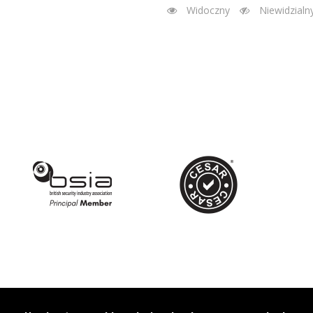
Widoczny
Niewidzialn