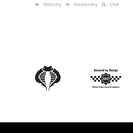
Widoczny
Niewidzialny
DNA