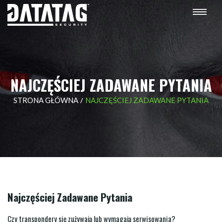
Togg
navi
NAJCZĘŚCIEJ ZADAWANE PYTANIA
/
STRONA GŁÓWNA
NAJCZĘŚCIEJ ZADAWANE PYTANIA
Najczęściej Zadawane Pytania
Czy transpondery się zużywają lub wymagają serwisowania?